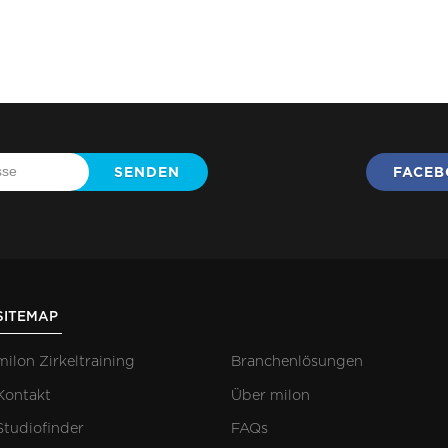
SENDEN
FACE
SITEMAP
milon Zirkeltraining
Branchenlösungen
Kontakt
Über milon
Studiofinder
FAQs