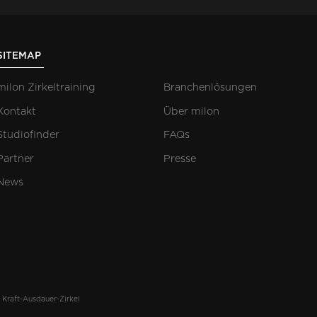
SITEMAP
milon Zirkeltraining
Branchenlösungen
Kontakt
Über milon
Studiofinder
FAQs
Partner
Presse
News
 Kraft-Ausdauer-Zirkel