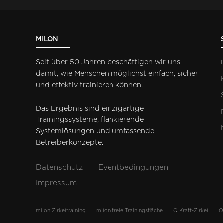
MILON
Seit über 50 Jahren beschäftigen wir uns
damit, wie Menschen möglichst einfach, sicher
und effektiv trainieren können.
Das Ergebnis sind einzigartige
Trainingssysteme, flankierende
Systemlösungen und umfassende
Betreiberkonzepte.
Datenschutz
Eventbedingungen
Impressum
milon Zirkeltraining
milon freie Trainingsfläche
Q Kraft-Zirkel
Q